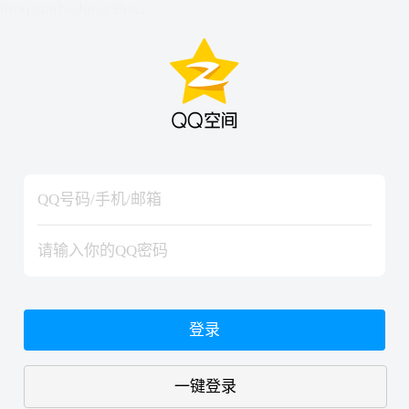
hiraishinNoJutsuShiki
hiraishinNoJutsuShiki
登录
一键登录